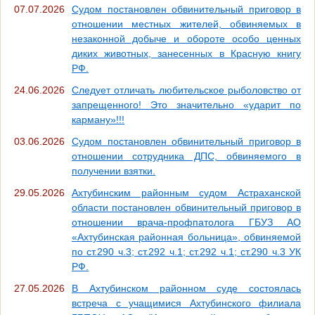
07.07.2026
Судом постановлен обвинительный приговор в
отношении местных жителей, обвиняемых в
незаконной добыче и обороте особо ценных
диких животных, занесенных в Красную книгу
РФ.
24.06.2026
Следует отличать любительское рыболовство от
запрещенного! Это значительно «ударит по
карману»!!!
03.06.2026
Судом постановлен обвинительный приговор в
отношении сотрудника ДПС, обвиняемого в
получении взятки.
29.05.2026
Ахтубинским районным судом Астраханской
области постановлен обвинительный приговор в
отношении врача-профпатолога ГБУЗ АО
«Ахтубинская районная больница», обвиняемой
по ст.290 ч.3; ст.292 ч.1; ст.292 ч.1; ст.290 ч.3 УК
РФ.
27.05.2026
В Ахтубинском районном суде состоялась
встреча с учащимися Ахтубинского филиала